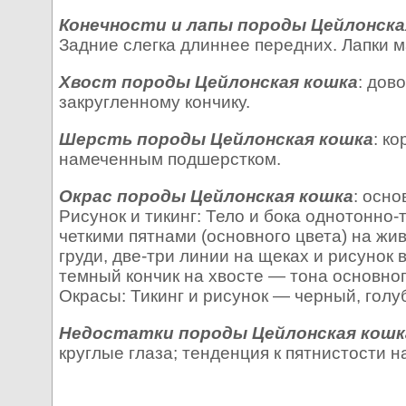
Конечности и лапы породы Цейлонска
Задние слегка длиннее передних. Лапки м
Хвост породы Цейлонская кошка
: дов
закругленному кончику.
Шерсть породы Цейлонская кошка
: к
намеченным подшерстком.
Окрас породы Цейлонская кошка
: осно
Рисунок и тикинг: Тело и бока однотонно
четкими пятнами (основного цвета) на ж
груди, две-три линии на щеках и рисунок 
темный кончик на хвосте — тона основного
Окрасы: Тикинг и рисунок — черный, голу
Недостатки породы Цейлонская кошк
круглые глаза; тенденция к пятнистости н