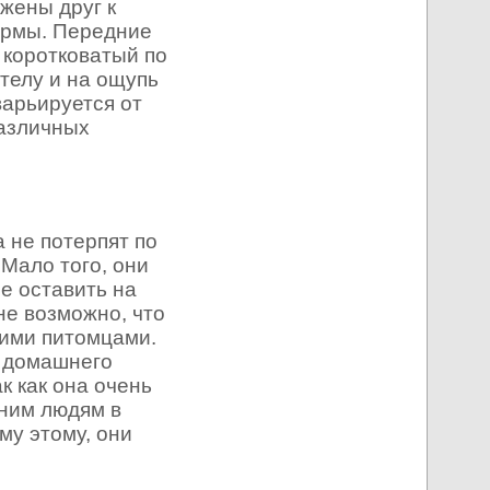
жены друг к
ормы. Передние
 коротковатый по
 телу и на ощупь
варьируется от
различных
 не потерпят по
Мало того, они
е оставить на
не возможно, что
ними питомцами.
о домашнего
к как она очень
нним людям в
му этому, они