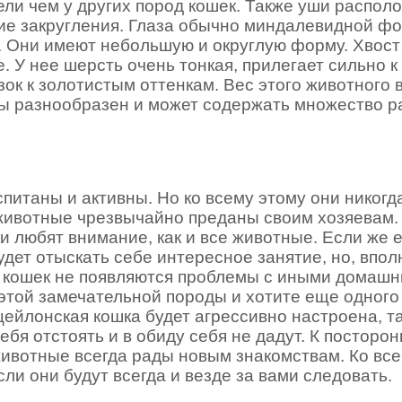
ли чем у других пород кошек. Также уши располо
шие закругления. Глаза обычно миндалевидной ф
е. Они имеют небольшую и округлую форму. Хвост
. У нее шерсть очень тонкая, прилегает сильно к
зок к золотистым оттенкам. Вес этого животного 
ды разнообразен и может содержать множество 
итаны и активны. Но ко всему этому они никогда
ивотные чрезвычайно преданы своим хозяевам. 
и любят внимание, как и все животные. Если же е
удет отыскать себе интересное занятие, но, впол
их кошек не появляются проблемы с иными домаш
этой замечательной породы и хотите еще одног
цейлонская кошка будет агрессивно настроена, та
ебя отстоять и в обиду себя не дадут. К посторо
ивотные всегда рады новым знакомствам. Ко все
ли они будут всегда и везде за вами следовать.