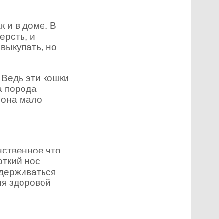
 и в доме. В
ерсть, и
выкупать, но
 Ведь эти кошки
а порода
к она мало
нственное что
откий нос
идерживаться
ия здоровой