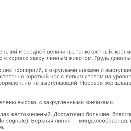
енький и средней величины, тонкокостный, крепк
ло с хорошо закругленным животом. Грудь доволь
роших пропорций, с округлыми щеками и выступ
таточно короткий нос с легким стопом на уровне 
ормлен, но не выступающий. Носовое зеркальце
влены высоко, с закругленными кончиками.
 глаз желто-зеленый. Достаточно большие, блестя
o sognate). Верхняя линия — миндалеобразная, 
м.