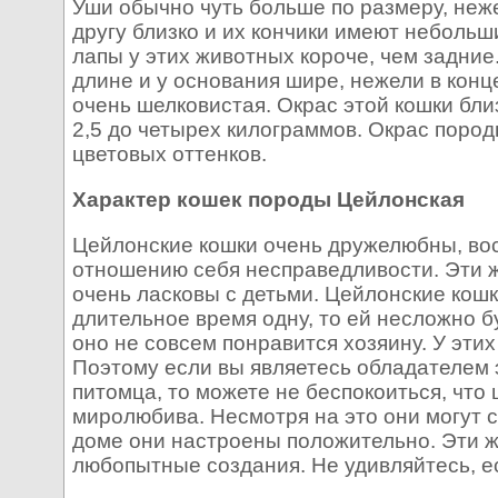
Уши обычно чуть больше по размеру, неже
другу близко и их кончики имеют неболь
лапы у этих животных короче, чем задни
длине и у основания шире, нежели в конце
очень шелковистая. Окрас этой кошки бли
2,5 до четырех килограммов. Окрас поро
цветовых оттенков.
Характер кошек породы Цейлонская
Цейлонские кошки очень дружелюбны, восп
отношению себя несправедливости. Эти ж
очень ласковы с детьми. Цейлонские кошк
длительное время одну, то ей несложно б
оно не совсем понравится хозяину. У эт
Поэтому если вы являетесь обладателем 
питомца, то можете не беспокоиться, что 
миролюбива. Несмотря на это они могут с
доме они настроены положительно. Эти ж
любопытные создания. Не удивляйтесь, ес