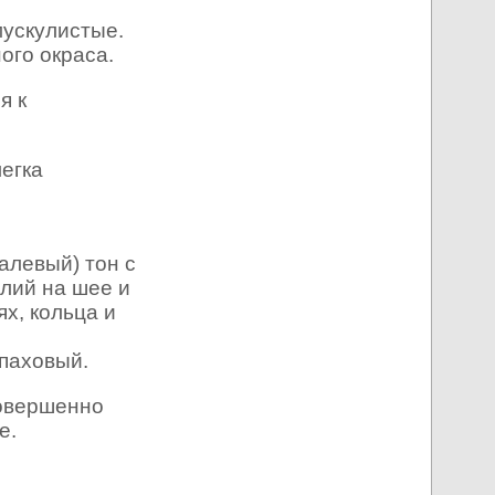
мускулистые.
ого окраса.
я к
легка
алевый) тон с
лий на шее и
ях, кольца и
епаховый.
совершенно
е.