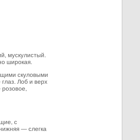
ий, мускулистый.
но широкая.
ающими скуловыми
глаз. Лоб и верх
 розовое,
щие, с
нижняя — слегка