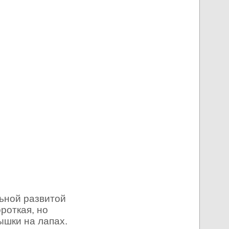
льной развитой
роткая, но
ышки на лапах.