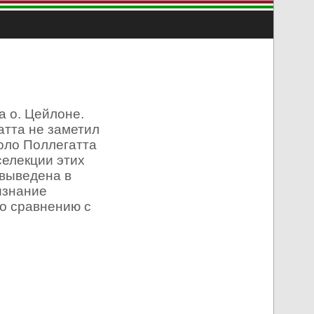
а о. Цейлоне.
атта не заметил
аоло Поллегатта
селекции этих
 выведена в
изнание
по сравнению с