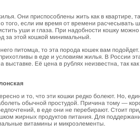
лья. Они приспособлены жить как в квартире, так
о того, если им время от времени расчесывать ш
тить уши и глаза. При надобности кошку можно 
ход за этой кошкой минимальный.
его питомца, то эта порода кошек вам подойдет.
прихотливы в еде и условиям жилья. В России эт
 выставке. Её цена в рублях неизвестна, так ка
лонская
ресно и то, что эти кошки редко болеют. Но, еди
 заболеть обычной простудой. Причина тому — кор
редпочтений, в еде они не перебирают. Стоит пр
шком жирных продуктов питания. Для поддержан
иальные витамины и микроэлементы.