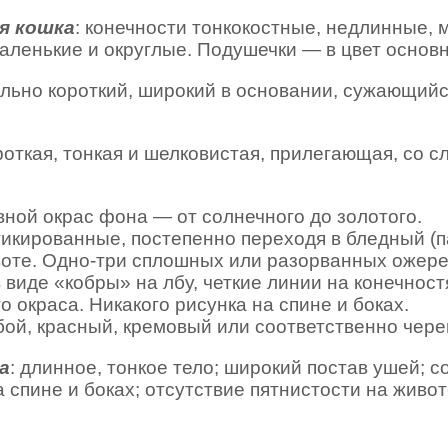
я кошка
: конечности тонкокостные, недлинные, 
аленькие и округлые. Подушечки — в цвет основн
ольно короткий, широкий в основании, сужающийс
ороткая, тонкая и шелковистая, прилегающая, со с
вной окрас фона — от солнечного до золотого.
-тикированные, постепенно переходя в бледный (п
ивоте. Одно-три сплошных или разорванных ожере
в виде «кобры» на лбу, четкие линии на конечност
 окраса. Никакого рисунка на спине и боках.
бой, красный, кремовый или соответственно чер
а
: длинное, тонкое тело; широкий постав ушей; 
а спине и боках; отсутствие пятнистости на живот