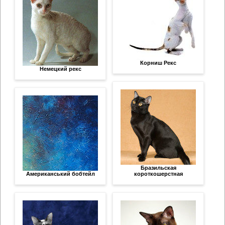
Корниш Рекс
Немецкий рекс
Бразильская
Американський бобтейл
короткошерстная