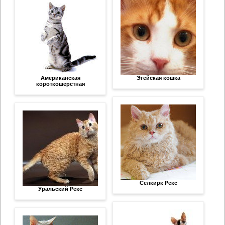
Американская
Эгейская кошка
короткошерстная
Селкирк Рекс
Уральский Рекс