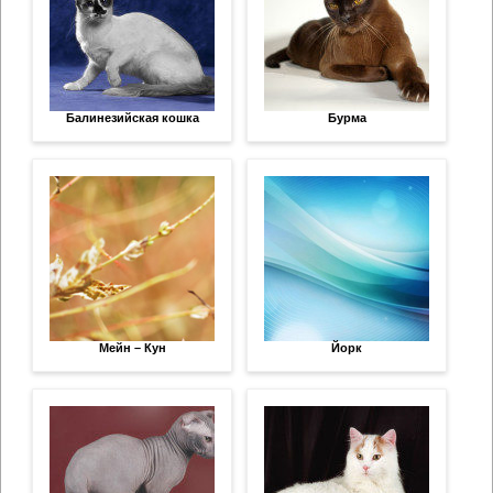
Балинезийская кошка
Бурма
Мейн – Кун
Йорк